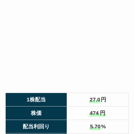
1株配当
27.0
円
株価
474
円
配当利回り
5.70
%