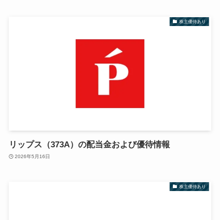
株主優待あり
リップス（373A）の配当金および優待情報
2026年5月16日
株主優待あり