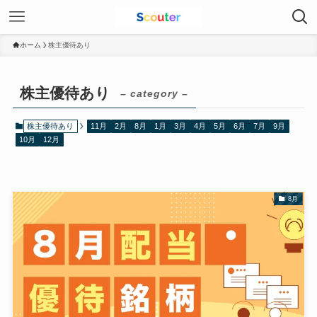
ホーム
株主優待あり
株主優待あり
– category –
株主優待あり
11月
2月
8月
1月
3月
4月
5月
6月
7月
9月
10月
12月
8月