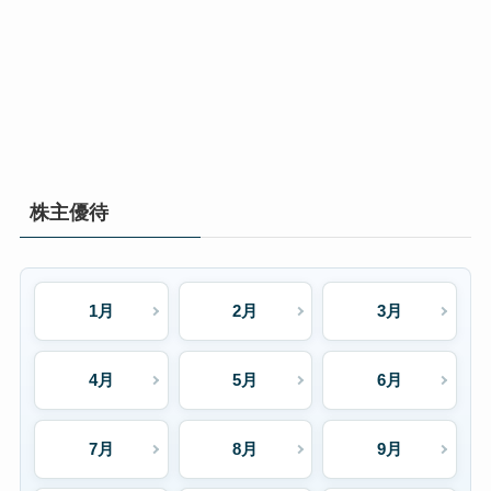
株主優待
1月
2月
3月
4月
5月
6月
7月
8月
9月