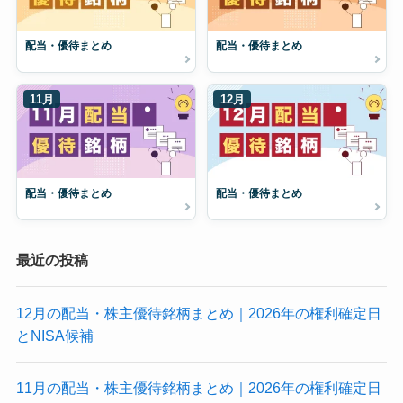
配当・優待まとめ
配当・優待まとめ
11月
12月
配当・優待まとめ
配当・優待まとめ
最近の投稿
12月の配当・株主優待銘柄まとめ｜2026年の権利確定日
とNISA候補
11月の配当・株主優待銘柄まとめ｜2026年の権利確定日