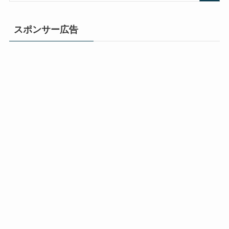
スポンサー広告