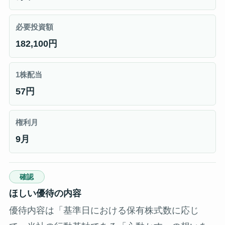
必要投資額
182,100円
1株配当
57円
権利月
9月
確認
ほしい優待の内容
優待内容は「基準日における保有株式数に応じ